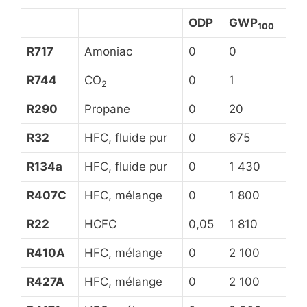
ODP
GWP
100
R717
Amoniac
0
0
R744
CO
0
1
2
R290
Propane
0
20
R32
HFC, fluide pur
0
675
R134a
HFC, fluide pur
0
1 430
R407C
HFC, mélange
0
1 800
R22
HCFC
0,05
1 810
R410A
HFC, mélange
0
2 100
R427A
HFC, mélange
0
2 100