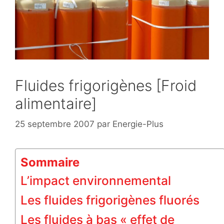
Fluides frigorigènes [Froid
alimentaire]
25 septembre 2007
par
Energie-Plus
Sommaire
L’impact environnemental
Les fluides frigorigènes fluorés
Les fluides à bas « effet de