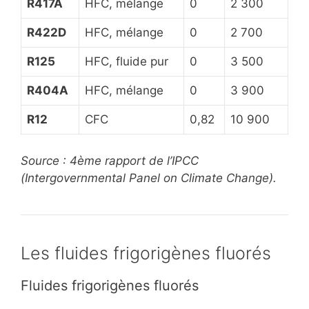
R417A
HFC, mélange
0
2 300
R422D
HFC, mélange
0
2 700
R125
HFC, fluide pur
0
3 500
R404A
HFC, mélange
0
3 900
R12
CFC
0,82
10 900
Source : 4ème rapport de l’IPCC
(Intergovernmental Panel on Climate Change).
Les fluides frigorigènes fluorés
Fluides frigorigènes fluorés