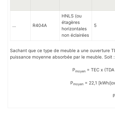
HNLS (ou
étagères
…
R404A
5
horizontales
non éclairées
Sachant que ce type de meuble a une ouverture TDA
puissance moyenne absorbée par le meuble. Soit :
P
= TEC x (TDA /
moyen
P
= 22,1 [kWh/jou
moyen