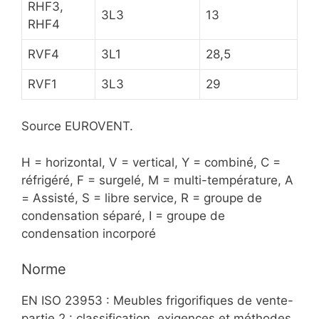
RHF3,
3L3
13
RHF4
RVF4
3L1
28,5
RVF1
3L3
29
Source EUROVENT.
H = horizontal, V = vertical, Y = combiné, C =
réfrigéré, F = surgelé, M = multi-température, A
= Assisté, S = libre service, R = groupe de
condensation séparé, I = groupe de
condensation incorporé
Norme
EN ISO 23953 : Meubles frigorifiques de vente-
partie 2 : classification, exigences et méthodes