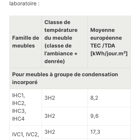
laboratoire :
Classe de
température
Moyenne
Famille de
du meuble
européenne
meubles
(classe de
TEC /TDA
l’ambiance +
[kWh/jour.m²]
denrée)
Pour meubles à groupe de condensation
incorporé
IHC1,
3H2
8,2
IHC2,
IHC3,
3H2
9,6
IHC4
3H2
17,3
IVC1, IVC2,