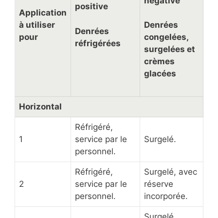
négative
positive
Application
à utiliser
Denrées
Denrées
pour
congelées,
réfrigérées
surgelées et
crèmes
glacées
Horizontal
Réfrigéré,
1
service par le
Surgelé.
personnel.
Réfrigéré,
Surgelé, avec
2
service par le
réserve
personnel.
incorporée.
Surgelé,