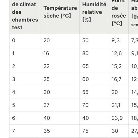
Point
Hu
de climat
Humidité
Température
de
ab
des
relative
sèche [°C]
rosée
[g
chambres
[%]
[°C]
sec
test
0
20
50
9,3
7,
1
16
80
12,6
9,
2
22
65
15,2
10
3
25
60
16,7
12
4
30
55
20
14
5
27
70
21,1
15
6
40
40
23,9
18
7
35
75
30
27