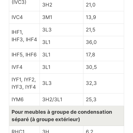
(IVC3)
3H2
21,0
IVC4
3M1
13,9
3L3
21,5
IHF1,
IHF3, IHF4
3L1
36,0
IHF5, IHF6
3L1
17,8
IVF4
3L1
30,5
IYF1, IYF2,
3L3
32,3
IYF3, IYF4
IYM6
3H2/3L1
25,3
Pour meubles à groupe de condensation
séparé (à groupe extérieur)
RHC1
3H
6,2