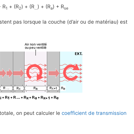
 R
+ (R
) + (R
) + (R
) + R
1
2
…
a
se
stent pas lorsque la couche (d’air ou de matériau) est
totale, on peut calculer le
coefficient de transmission