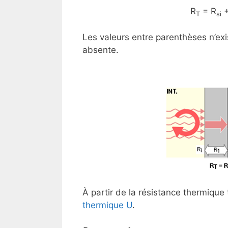
R
= R
+
T
si
Les valeurs entre parenthèses n’exi
absente.
À partir de la résistance thermique 
thermique U
.