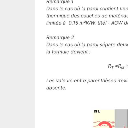
Remarque 1
Dans le cas où la paroi contient un
thermique des couches de matériaux 
limitée à 0.15 m²K/W. (Réf : AGW du
Remarque 2
Dans le cas où la paroi sépare deux 
la formule devient :
R
=R
+
T
si
Les valeurs entre parenthèses n’exi
absente.