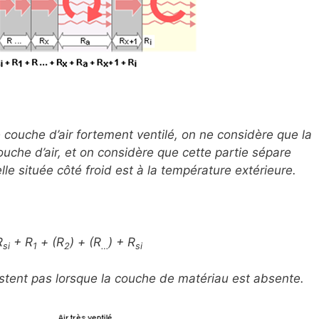
e couche d’air fortement ventilé, on ne considère que la
ouche d’air, et on considère que cette partie sépare
le située côté froid est à la température extérieure.
R
+ R
+ (R
) + (R
) + R
si
1
2
…
si
istent pas lorsque la couche de matériau est absente.