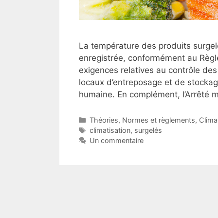
La température des produits surgelé
enregistrée, conformément au Règl
exigences relatives au contrôle de
locaux d’entreposage et de stockage
humaine. En complément, l’Arrêté mi
Catégories
Théories
,
Normes et règlements
,
Clima
Étiquettes
climatisation
,
surgelés
Un commentaire