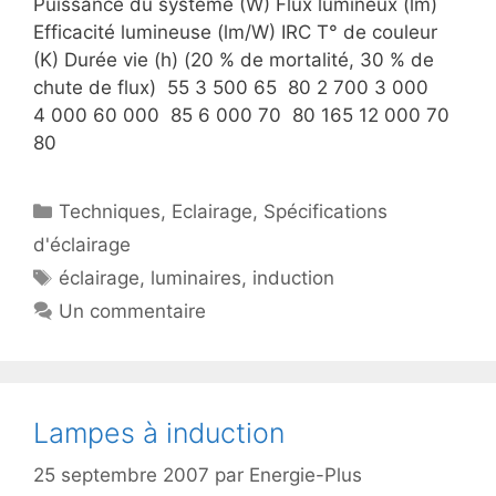
Puissance du système (W) Flux lumineux (lm)
Efficacité lumineuse (lm/W) IRC T° de couleur
(K) Durée vie (h) (20 % de mortalité, 30 % de
chute de flux) 55 3 500 65 80 2 700 3 000
4 000 60 000 85 6 000 70 80 165 12 000 70
80
Catégories
Techniques
,
Eclairage
,
Spécifications
d'éclairage
Étiquettes
éclairage
,
luminaires
,
induction
Un commentaire
Lampes à induction
25 septembre 2007
par
Energie-Plus