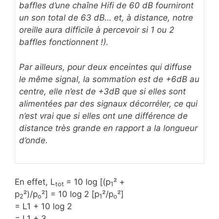
baffles d’une chaîne Hifi de 60 dB fourniront
un son total de 63 dB… et, à distance, notre
oreille aura difficile à percevoir si 1 ou 2
baffles fonctionnent !).
Par ailleurs, pour deux enceintes qui diffuse
le même signal, la sommation est de +6dB au
centre, elle n’est de +3dB que si elles sont
alimentées par des signaux décorréler, ce qui
n’est vrai que si elles ont une différence de
distance très grande en rapport a la longueur
d’onde.
En effet, L
= 10 log [(p
² +
tot
1
p
²)/p
²] = 10 log 2 [p
²/p
²]
2
o
1
o
= L1 + 10 log 2
= L1 + 3