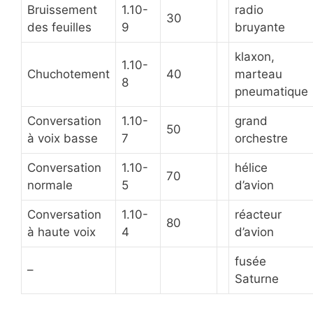
Bruissement
1.10-
radio
30
des feuilles
9
bruyante
klaxon,
1.10-
Chuchotement
40
marteau
8
pneumatique
Conversation
1.10-
grand
50
à voix basse
7
orchestre
Conversation
1.10-
hélice
70
normale
5
d’avion
Conversation
1.10-
réacteur
80
à haute voix
4
d’avion
fusée
–
Saturne