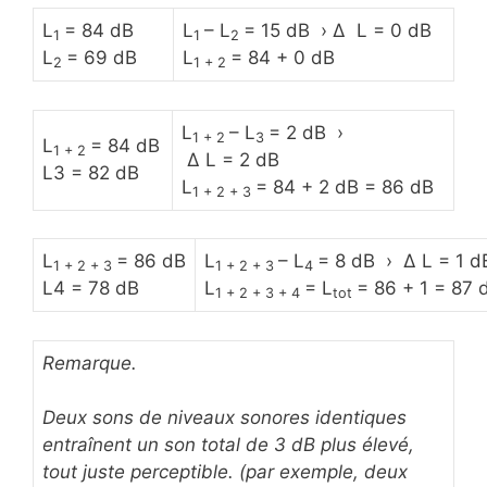
L
= 84 dB
L
– L
= 15 dB › Δ L = 0 dB
1
1
2
L
= 69 dB
L
= 84 + 0 dB
2
1 + 2
L
– L
= 2 dB ›
1 + 2
3
L
= 84 dB
1 + 2
Δ L = 2 dB
L3 = 82 dB
L
= 84 + 2 dB = 86 dB
1 + 2 + 3
L
= 86 dB
L
– L
= 8 dB › Δ L = 1 d
1 + 2 + 3
1 + 2 + 3
4
L4 = 78 dB
L
= L
= 86 + 1 = 87 
1 + 2 + 3 + 4
tot
Remarque.
Deux sons de niveaux sonores identiques
entraînent un son total de 3 dB plus élevé,
tout juste perceptible. (par exemple, deux