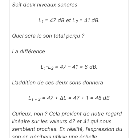
Soit deux niveaux sonores
L
= 47 dB et L
= 41 dB.
1
2
Quel sera le son total perçu ?
La différence
L
-L
= 47 – 41 = 6 dB.
1
2
L’addition de ces deux sons donnera
L
= 47 + ΔL = 47 + 1 = 48 dB
1 + 2
Curieux, non ? Cela provient de notre regard
linéaire sur les valeurs 47 et 41 qui nous
semblent proches. En réalité, l’expression du
son en décibels utilise une échelle