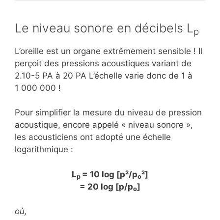
Le niveau sonore en décibels L
p
L’oreille est un organe extrêmement sensible ! Il
perçoit des pressions acoustiques variant de
2.10-5 PA à 20 PA L’échelle varie donc de 1 à
1 000 000 !
Pour simplifier la mesure du niveau de pression
acoustique, encore appelé « niveau sonore »,
les acousticiens ont adopté une échelle
logarithmique :
L
= 10 log [p²/p
²]
p
o
= 20 log [p/p
]
o
où,