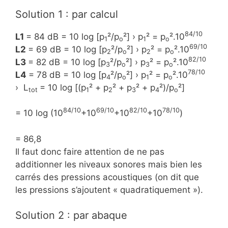
Solution 1 : par calcul
84/10
L1
= 84 dB = 10 log [p
²/p
²] › p
² = p
².10
1
o
1
o
69/10
L2
= 69 dB = 10 log [p
²/p
²] › p
² = p
².10
2
o
2
o
82/10
L3
= 82 dB = 10 log [p
²/p
²] › p
² = p
².10
3
o
3
o
78/10
L4
= 78 dB = 10 log [p
²/p
²] › p
² = p
².10
4
o
1
o
› L
= 10 log [(p
² + p
² + p
² + p
²)/p
²]
tot
1
2
3
4
o
84/10
69/10
82/10
78/10
= 10 log (10
+10
+10
+10
)
= 86,8
Il faut donc faire attention de ne pas
additionner les niveaux sonores mais bien les
carrés des pressions acoustiques (on dit que
les pressions s’ajoutent « quadratiquement »).
Solution 2 : par abaque