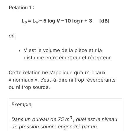
Relation 1 :
L
= L
– 5 log V – 10 log r + 3 [dB]
p
w
où,
V est le volume de la pièce et r la
distance entre émetteur et récepteur.
Cette relation ne s’applique qu’aux locaux
« normaux », c’est-à-dire ni trop réverbérants
ou ni trop sourds.
Exemple.
3
Dans un bureau de 75 m
, quel est le niveau
de pression sonore engendré par un