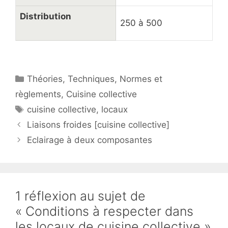
Distribution
250 à 500
Catégories
Théories
,
Techniques
,
Normes et
règlements
,
Cuisine collective
Étiquettes
cuisine collective
,
locaux
Liaisons froides [cuisine collective]
Eclairage à deux composantes
1 réflexion au sujet de
« Conditions à respecter dans
les locaux de cuisine collective »