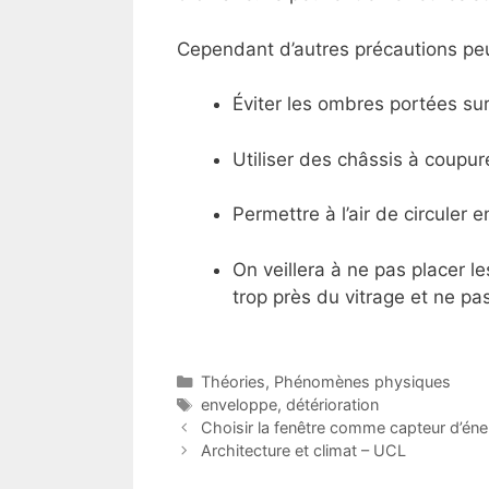
Cependant d’autres précautions peuv
Éviter les ombres portées sur 
Utiliser des châssis à coupu
Permettre à l’air de circuler e
On veillera à ne pas placer 
trop près du vitrage et ne pas d
Catégories
Théories
,
Phénomènes physiques
Étiquettes
enveloppe
,
détérioration
Choisir la fenêtre comme capteur d’éner
Architecture et climat – UCL