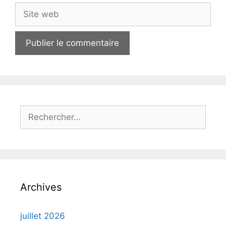
Site
web
Rechercher :
Archives
juillet 2026