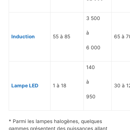
3 500
à
Induction
55 à 85
65 à 7
6 000
140
à
Lampe LED
1 à 18
30 à 1
950
* Parmi les lampes halogènes, quelques
gammes présentent des puissances allant