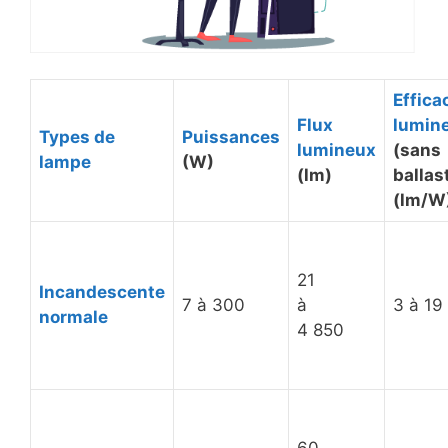
Effica
Flux
lumin
Types de
Puissances
lumineux
(sans
lampe
(W)
(lm)
ballas
(lm/W
21
Incandescente
7 à 300
à
3 à 19
normale
4 850
60