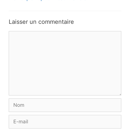
Laisser un commentaire
Commentaire
Nom
E-
mail