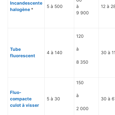
Incandescente
5 à 500
à
12 à 2
halogène
*
9 900
120
à
Tube
4 à 140
30 à 1
fluorescent
8 350
150
Fluo-
à
compacte
5 à 30
30 à 6
culot à visser
2 000