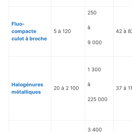
250
Fluo-
à
compacte
5 à 120
42 à 8
culot à broche
9 000
1 300
à
Halogénures
20 à 2 100
37 à 1
métalliques
225 000
3 400