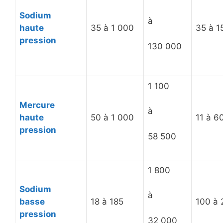
Sodium
à
haute
35 à 1 000
35 à 1
pression
130 000
1 100
Mercure
à
haute
50 à 1 000
11 à 6
pression
58 500
1 800
Sodium
à
basse
18 à 185
100 à 
pression
32 000