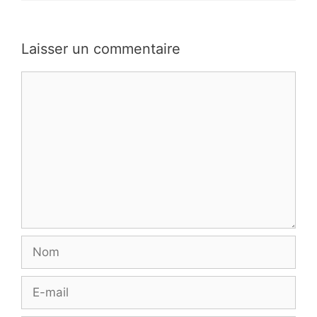
Laisser un commentaire
Commentaire
Nom
E-
mail