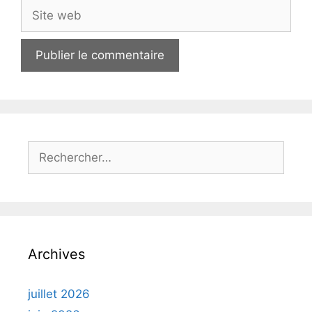
Site
web
Rechercher :
Archives
juillet 2026