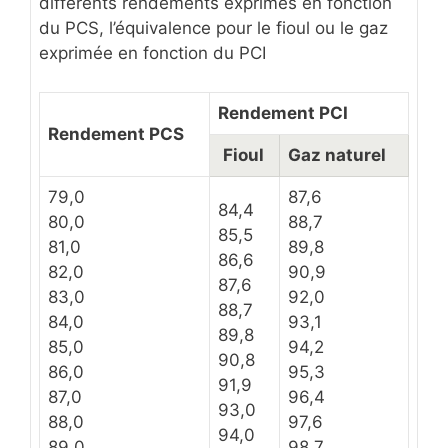
différents rendements exprimés en fonction
du PCS, l’équivalence pour le fioul ou le gaz
exprimée en fonction du PCI
Rendement PCI
Rendement PCS
Fioul
Gaz naturel
79,0
87,6
84,4
80,0
88,7
85,5
81,0
89,8
86,6
82,0
90,9
87,6
83,0
92,0
88,7
84,0
93,1
89,8
85,0
94,2
90,8
86,0
95,3
91,9
87,0
96,4
93,0
88,0
97,6
94,0
89,0
98,7