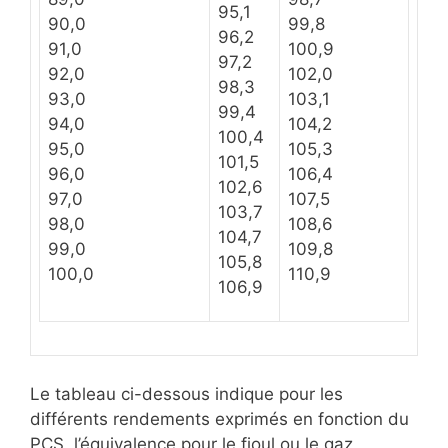
95,1
90,0
99,8
96,2
91,0
100,9
97,2
92,0
102,0
98,3
93,0
103,1
99,4
94,0
104,2
100,4
95,0
105,3
101,5
96,0
106,4
102,6
97,0
107,5
103,7
98,0
108,6
104,7
99,0
109,8
105,8
100,0
110,9
106,9
Le tableau ci-dessous indique pour les
différents rendements exprimés en fonction du
PCS, l’équivalence pour le fioul ou le gaz