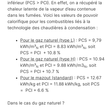
inférieur (PCS > PCI). En effet, on a récupéré la
chaleur latente de la vapeur d’eau contenue
dans les fumées. Voici les valeurs de pouvoir
calorifique pour les combustibles liés à la
technologie des chaudières à condensation :
Pour le gaz naturel (type L)
: PCS = 9,79
kWh/m³
et PCI = 8.83 kWh/m³
, soit
N
N
PCS = PCI + 10.8 %
Pour le gaz naturel (type H)
: PCS = 10.94
kWh/m³
et PCI = 9.88 kWh/m3
, soit
N
N
PCS = PCI + 10.7 %
Pour le mazout (standard)
: PCS = 12.67
kWh/kg et PCI = 11.88 kWh/kg, soit PCS
= PCI + 6.6 %
Dans le cas du gaz naturel ?