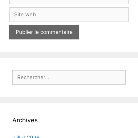
mail
Site
web
Rechercher :
Archives
juillet 2026