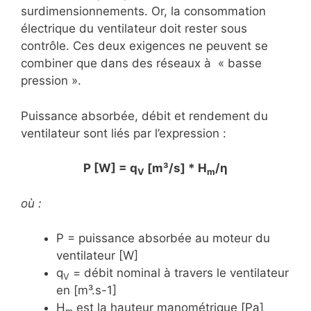
surdimensionnements. Or, la consommation
électrique du ventilateur doit rester sous
contrôle. Ces deux exigences ne peuvent se
combiner que dans des réseaux à « basse
pression ».
Puissance absorbée, débit et rendement du
ventilateur sont liés par l’expression :
P [W] = q
[m³/s] * H
/η
V
m
où :
P = puissance absorbée au moteur du
ventilateur [W]
q
= débit nominal à travers le ventilateur
V
en [m³.s-1]
H
est la hauteur manométrique [Pa]