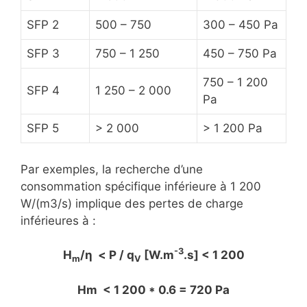
SFP 2
500 – 750
300 – 450 Pa
SFP 3
750 – 1 250
450 – 750 Pa
750 – 1 200
SFP 4
1 250 – 2 000
Pa
SFP 5
> 2 000
> 1 200 Pa
Par exemples, la recherche d’une
consommation spécifique inférieure à 1 200
W/(m3/s) implique des pertes de charge
inférieures à :
-3
H
/η < P / q
[W.m
.s] < 1 200
m
V
Hm < 1 200 * 0.6 = 720 Pa