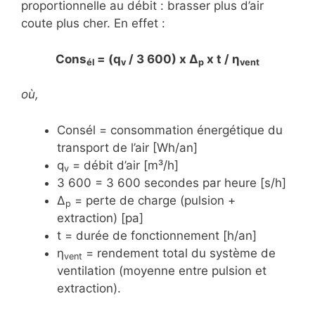
proportionnelle au débit : brasser plus d’air
coute plus cher. En effet :
Cons
= (q
/ 3 600) x Δ
x t / η
él
v
p
vent
où,
Consél = consommation énergétique du
transport de l’air [Wh/an]
q
= débit d’air [m³/h]
v
3 600 = 3 600 secondes par heure [s/h]
Δ
= perte de charge (pulsion +
p
extraction) [pa]
t = durée de fonctionnement [h/an]
η
= rendement total du système de
vent
ventilation (moyenne entre pulsion et
extraction).