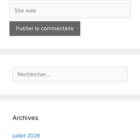
Site
web
Rechercher :
Archives
juillet 2026