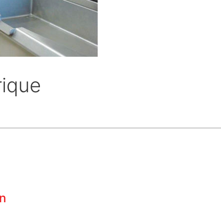
rique
n