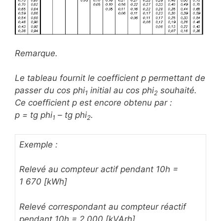
Remarque.
Le tableau fournit le coefficient p permettant de
passer du cos phi
initial au cos phi
souhaité.
1
2
Ce coefficient p est encore obtenu par :
p = tg phi
– tg phi
.
1
2
Exemple :
Relevé au compteur actif pendant 10h =
1 670 [kWh]
Relevé correspondant au compteur réactif
pendant 10h = 2 000 [kVArh]