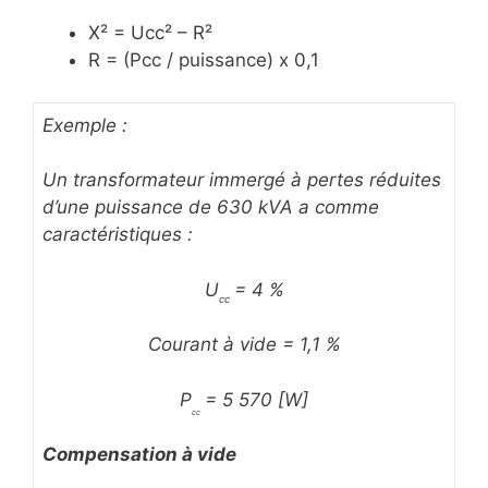
X² = Ucc² – R²
R = (Pcc / puissance) x 0,1
Exemple :
Un transformateur immergé à pertes réduites
d’une puissance de 630 kVA a comme
caractéristiques :
U
= 4 %
cc
Courant à vide = 1,1 %
P
= 5 570 [W]
cc
Compensation à vide