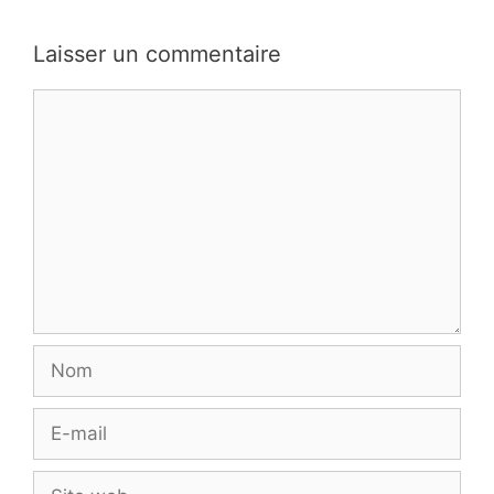
Laisser un commentaire
Commentaire
Nom
E-
mail
Site