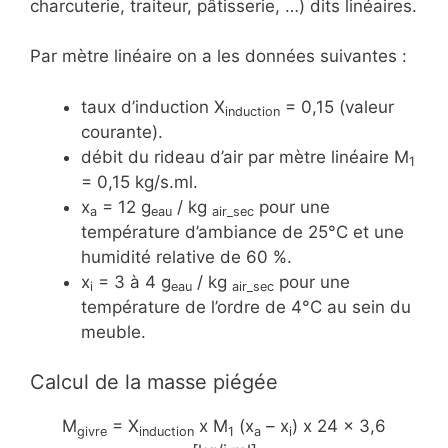
charcuterie, traiteur, pâtisserie, …) dits linéaires.
Par mètre linéaire on a les données suivantes :
taux d’induction X
= 0,15 (valeur
induction
courante).
débit du rideau d’air par mètre linéaire M
1
= 0,15 kg/s.ml.
x
= 12 g
/ kg
pour une
a
eau
air_sec
température d’ambiance de 25°C et une
humidité relative de 60 %.
x
= 3 à 4 g
/ kg
pour une
i
eau
air_sec
température de l’ordre de 4°C au sein du
meuble.
Calcul de la masse piégée
M
= X
x M
(x
– x
) x 24 x 3,6
givre
induction
1
a
i