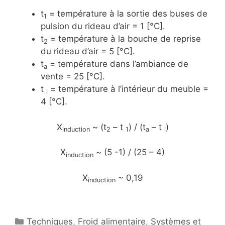
t
= température à la sortie des buses de
1
pulsion du rideau d’air = 1 [°C].
t
= température à la bouche de reprise
2
du rideau d’air = 5 [°C].
t
= température dans l’ambiance de
a
vente = 25 [°C].
t
= température à l’intérieur du meuble =
i
4 [°C].
X
~ (t
– t
) / (t
– t
)
induction
2
1
a
i
X
~ (5 -1) / (25 – 4)
induction
X
~ 0,19
induction
Catégories
Techniques
,
Froid alimentaire
,
Systèmes et