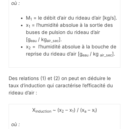
où :
M
= le débit d’air du rideau d’air [kg/s].
1
x
= l’humidité absolue à la sortie des
1
buses de pulsion du rideau d’air
[g
/ kg
].
eau
air_sec
x
= l’humidité absolue à la bouche de
2
reprise du rideau d’air [g
/ kg
].
eau
air_sec
Des relations (1) et (2) on peut en déduire le
taux d’induction qui caractérise l’efficacité du
rideau d’air :
X
~ (x
– x
) / (x
– x
)
induction
2
1
a
i
où :