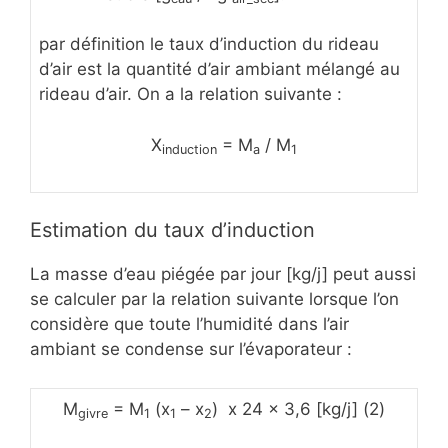
par définition le taux d’induction du rideau
d’air est la quantité d’air ambiant mélangé au
rideau d’air. On a la relation suivante :
X
= M
/ M
induction
a
1
Estimation du taux d’induction
La masse d’eau piégée par jour [kg/j] peut aussi
se calculer par la relation suivante lorsque l’on
considère que toute l’humidité dans l’air
ambiant se condense sur l’évaporateur :
M
= M
(x
– x
) x 24 x 3,6 [kg/j] (2)
givre
1
1
2