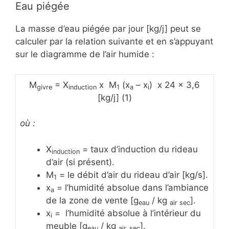
Eau piégée
La masse d’eau piégée par jour [kg/j] peut se
calculer par la relation suivante et en s’appuyant
sur le diagramme de l’air humide :
M
= X
x M
(x
– x
) x 24 x 3,6
givre
induction
1
a
i
[kg/j] (1)
où :
X
= taux d’induction du rideau
induction
d’air (si présent).
M
= le débit d’air du rideau d’air [kg/s].
1
x
= l’humidité absolue dans l’ambiance
a
de la zone de vente [g
/ kg
].
eau
air sec
x
= l’humidité absolue à l’intérieur du
i
meuble [g
/ kg
].
eau
air_sec