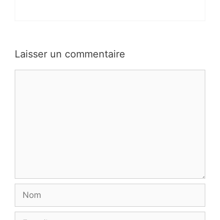
Laisser un commentaire
Commentaire
Nom
E-