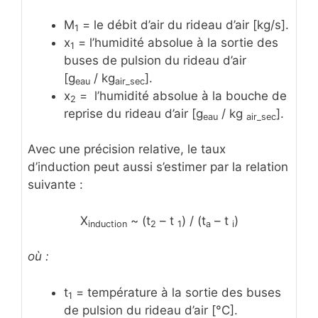
M
= le débit d’air du rideau d’air [kg/s].
1
x
= l’humidité absolue à la sortie des
1
buses de pulsion du rideau d’air
[g
/ kg
].
eau
air_sec
x
= l’humidité absolue à la bouche de
2
reprise du rideau d’air [g
/ kg
].
eau
air_sec
Avec une précision relative, le taux
d’induction peut aussi s’estimer par la relation
suivante :
X
~ (t
– t
) / (t
– t
)
induction
2
1
a
i
où :
t
= température à la sortie des buses
1
de pulsion du rideau d’air [°C].