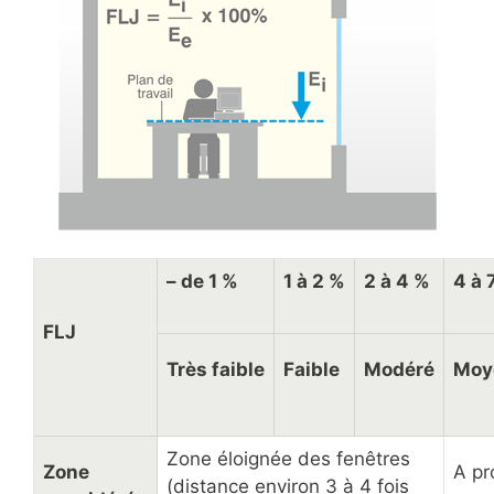
– de 1 %
1 à 2 %
2 à 4 %
4 à 
FLJ
Très faible
Faible
Modéré
Moy
Zone éloignée des fenêtres
Zone
A pr
(distance environ 3 à 4 fois