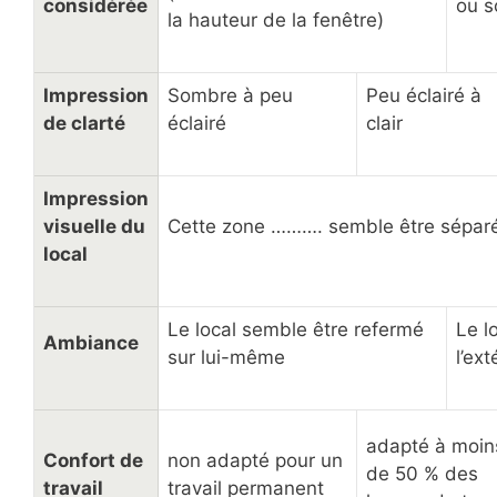
considérée
ou s
la hauteur de la fenêtre)
Impression
Sombre à peu
Peu éclairé à
de clarté
éclairé
clair
Impression
visuelle du
Cette zone ………. semble être sépar
local
Le local semble être refermé
Le l
Ambiance
sur lui-même
l’ext
adapté à moin
Confort de
non adapté pour un
de 50 % des
travail
travail permanent