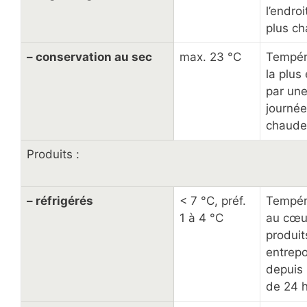
l’endroi
plus c
– conservation au sec
max. 23 °C
Tempér
la plus
par un
journée
chaude
Produits :
– réfrigérés
< 7 °C, préf.
Tempér
1 à 4 °C
au cœu
produit
entrep
depuis 
de 24 