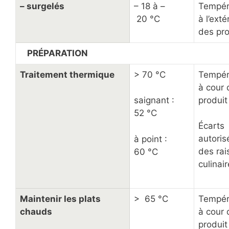
– surgelés
– 18 à –
Tempér
20 °C
à l’exté
des pro
PRÉPARATION
Traitement thermique
> 70 °C
Tempér
à cour 
produit
saignant :
52 °C
Écarts
autoris
à point :
des rai
60 °C
culinai
Maintenir les plats
> 65 °C
Tempér
chauds
à cour 
produit