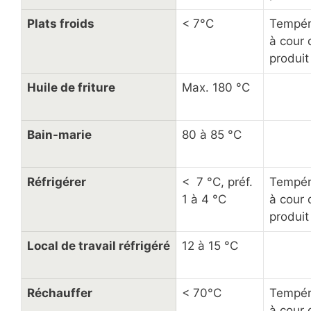
Plats froids
< 7°C
Tempér
à cour 
produit
Huile de friture
Max. 180 °C
Bain-marie
80 à 85 °C
Réfrigérer
< 7 °C, préf.
Tempér
1 à 4 °C
à cour 
produit
Local de travail réfrigéré
12 à 15 °C
Réchauffer
< 70°C
Tempér
à cour 