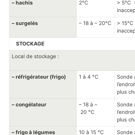
– hachis
2°C
> 5°C 
inacce
– surgelés
– 18 à – 20°C
> 15°C 
inacce
STOCKAGE
Local de stockage :
– réfrigérateur (frigo)
1 à 4 °C
Sonde 
l’endroi
plus c
– congélateur
– 18 à –
Sonde 
20 °C
l’endroi
plus c
– frigo à légumes
10 à 15 °C
Sonde 