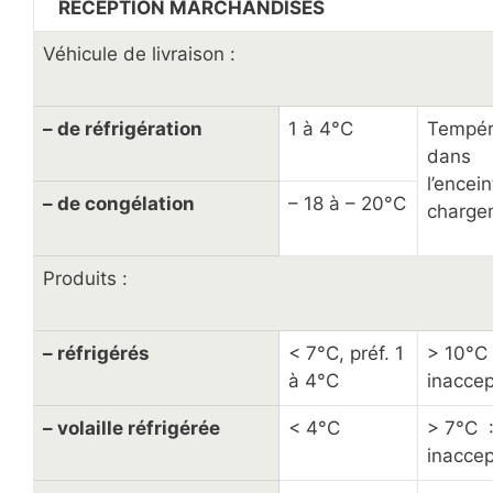
RÉCEPTION MARCHANDISES
Véhicule de livraison :
– de réfrigération
1 à 4°C
Tempér
dans
l’encei
– de congélation
– 18 à – 20°C
charge
Produits :
– réfrigérés
< 7°C, préf. 1
> 10°C 
à 4°C
inacce
– volaille réfrigérée
< 4°C
> 7°C 
inacce