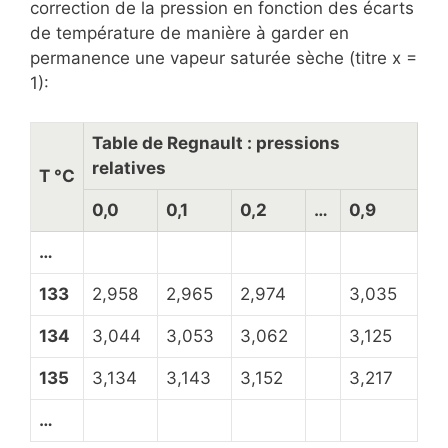
correction de la pression en fonction des écarts
de température de manière à garder en
permanence une vapeur saturée sèche (titre x =
1):
Table de Regnault : pressions
relatives
T °C
0,0
0,1
0,2
…
0,9
…
133
2,958
2,965
2,974
3,035
134
3,044
3,053
3,062
3,125
135
3,134
3,143
3,152
3,217
…