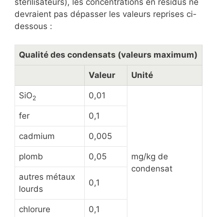
stérilisateurs), les concentrations en résidus ne
devraient pas dépasser les valeurs reprises ci-
dessous :
Qualité des condensats (valeurs maximum)
Valeur
Unité
SiO
0,01
2
fer
0,1
cadmium
0,005
plomb
0,05
mg/kg de
condensat
autres métaux
0,1
lourds
chlorure
0,1