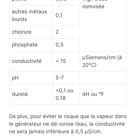
osmosée
autres métaux
0,1
lourds
chlorure
2
phosphate
0,5
µSiemens/cm (à
conductivité
< 15
20°C)
pH
5-7
<0,1 ou
dureté
dH ou °F
0.18
De plus, pour éviter le risque que la vapeur dans
le générateur ne dé-ionise l’eau, la conductivité
ne sera jamais inférieure à 0,5 µS/cm.