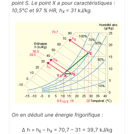
point S. Le point X a pour caractéristiques :
10,5°C et 97 % HR, h
= 31 kJ/kg.
X
On en déduit une énergie frigorifique :
Δ h = h
– h
= 70,7 – 31 = 39,7 kJ/kg
E
X