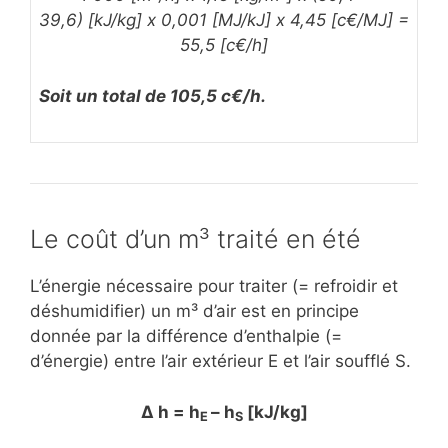
39,6) [kJ/kg] x 0,001 [MJ/kJ] x 4,45 [c€/MJ] =
55,5 [c€/h]
Soit un total de 105,5 c€/h.
Le coût d’un m³ traité en été
L’énergie nécessaire pour traiter (= refroidir et
déshumidifier) un m³ d’air est en principe
donnée par la différence d’enthalpie (=
d’énergie) entre l’air extérieur E et l’air soufflé S.
Δ h = h
– h
[kJ/kg]
E
S