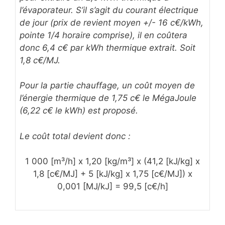
l’évaporateur. S’il s’agit du courant électrique
de jour (prix de revient moyen +/- 16 c€/kWh,
pointe 1/4 horaire comprise), il en coûtera
donc 6,4 c€ par kWh thermique extrait. Soit
1,8 c€/MJ.
Pour la partie chauffage, un coût moyen de
l’énergie thermique de 1,75 c€ le MégaJoule
(6,22 c€ le kWh) est proposé.
Le coût total devient donc :
1 000 [m³/h] x 1,20 [kg/m³] x (41,2 [kJ/kg] x
1,8 [c€/MJ] + 5 [kJ/kg] x 1,75 [c€/MJ]) x
0,001 [MJ/kJ] = 99,5 [c€/h]