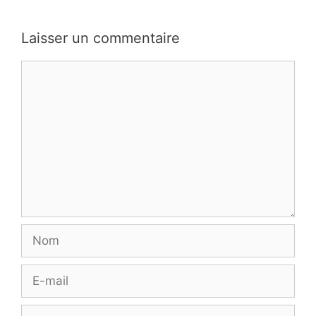
Laisser un commentaire
Commentaire
Nom
E-
mail
Site