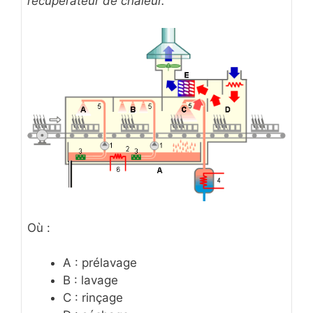
récupérateur de chaleur.
Où :
A : prélavage
B : lavage
C : rinçage