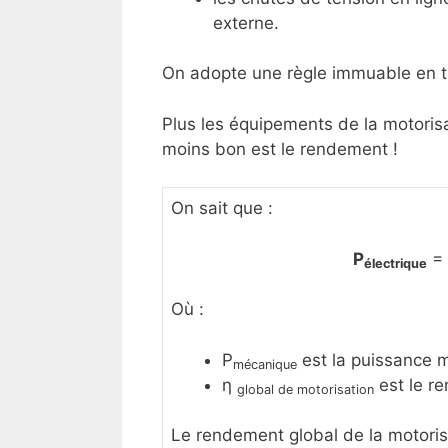
externe.
On adopte une règle immuable en 
Plus les équipements de la motoris
moins bon est le rendement !
On sait que :
P
=
électrique
Où :
P
est la puissance mé
mécanique
η
est le r
global de motorisation
Le rendement global de la motoris