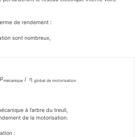
terme de rendement :
ation sont nombreux,
 P
/ η
mécanique
global de motorisation
canique à l’arbre du treuil,
endement de la motorisation.
ation :