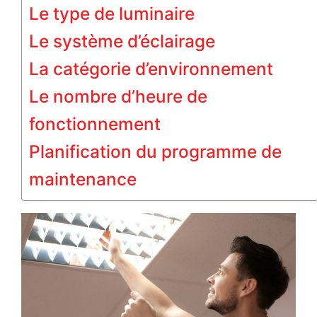
Le type de luminaire
Le système d’éclairage
La catégorie d’environnement
Le nombre d’heure de
fonctionnement
Planification du programme de
maintenance