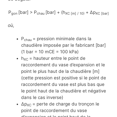
P
[bar] > P
[bar] + (h
+ Δp
gon
chau
XC [m] / 10)
XC [bar]
où,
P
= pression minimale dans la
chau
chaudière imposée par le fabricant [bar]
(1 bar = 10 mCE = 100 kPa)
h
= hauteur entre le point de
XC
raccordement du vase d’expansion et le
point le plus haut de la chaudière [m]
(cette pression est positive si le point de
raccordement du vase est plus bas que
le point haut de la chaudière et négative
dans le cas inverse)
Δp
= perte de charge du tronçon le
XC
point de raccordement du vase
d’expansion et le point haut de la