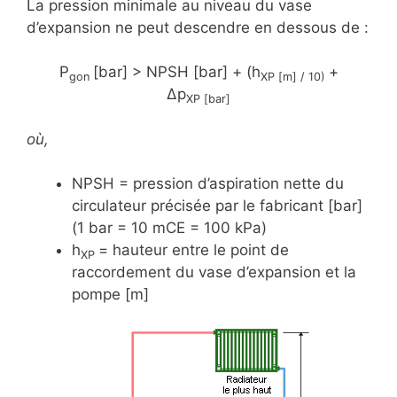
La pression minimale au niveau du vase
d’expansion ne peut descendre en dessous de :
P
[bar] > NPSH [bar] + (h
+
gon
XP [m] / 10)
Δp
XP [bar]
où,
NPSH = pression d’aspiration nette du
circulateur précisée par le fabricant [bar]
(1 bar = 10 mCE = 100 kPa)
h
= hauteur entre le point de
XP
raccordement du vase d’expansion et la
pompe [m]