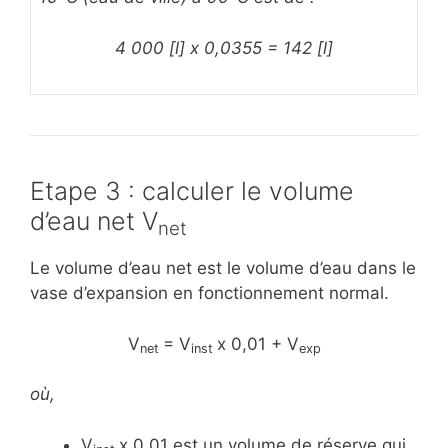
4 000 [l] x 0,0355 = 142 [l]
Etape 3 : calculer le volume
d’eau net V
net
Le volume d’eau net est le volume d’eau dans le
vase d’expansion en fonctionnement normal.
V
= V
x 0,01 + V
net
inst
exp
où,
V
x 0,01 est un volume de réserve qui