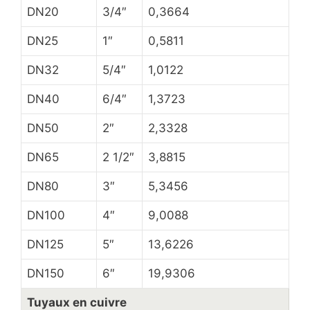
DN20
3/4″
0,3664
DN25
1″
0,5811
DN32
5/4″
1,0122
DN40
6/4″
1,3723
DN50
2″
2,3328
DN65
2 1/2″
3,8815
DN80
3″
5,3456
DN100
4″
9,0088
DN125
5″
13,6226
DN150
6″
19,9306
Tuyaux en cuivre