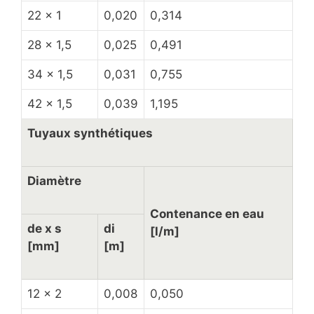
22 x 1
0,020
0,314
28 x 1,5
0,025
0,491
34 x 1,5
0,031
0,755
42 x 1,5
0,039
1,195
Tuyaux synthétiques
Diamètre
Contenance en eau
de x s
di
[l/m]
[mm]
[m]
12 x 2
0,008
0,050