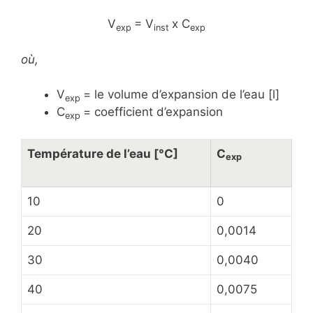
V
= V
x C
exp
inst
exp
où,
V
= le volume d’expansion de l’eau [l]
exp
C
= coefficient d’expansion
exp
Température de l’eau [°C]
C
exp
10
0
20
0,0014
30
0,0040
40
0,0075