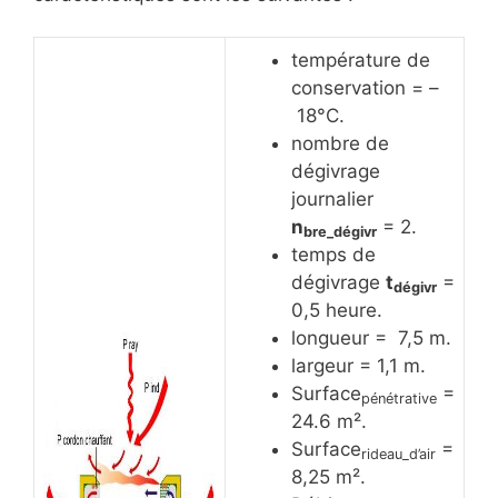
température de
conservation = –
18°C.
nombre de
dégivrage
journalier
n
= 2.
bre_dégivr
temps de
dégivrage
t
=
dégivr
0,5 heure.
longueur = 7,5 m.
largeur = 1,1 m.
Surface
=
pénétrative
24.6 m².
Surface
=
rideau_d’air
8,25 m².