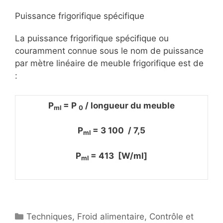
Puissance frigorifique spécifique
La puissance frigorifique spécifique ou
couramment connue sous le nom de puissance
par mètre linéaire de meuble frigorifique est de
:
P
= P
/ longueur du meuble
ml
0
P
= 3 100 / 7,5
ml
P
= 413 [W/ml]
ml
Catégories
Techniques
,
Froid alimentaire
,
Contrôle et