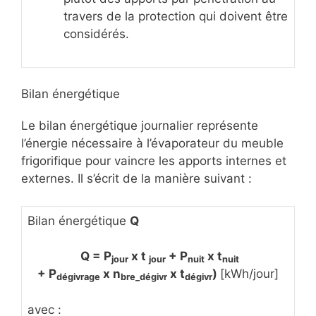
travers de la protection qui doivent être
considérés.
Bilan énergétique
Le bilan énergétique journalier représente
l’énergie nécessaire à l’évaporateur du meuble
frigorifique pour vaincre les apports internes et
externes. Il s’écrit de la manière suivant :
Bilan énergétique
Q
Q = P
x t
+
P
x t
jour
jour
nuit
nuit
+ P
x n
x t
)
[kWh/jour]
dégivrage
bre_dégivr
dégivr
avec :