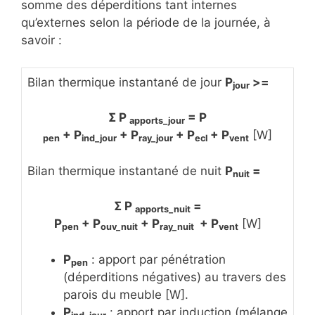
somme des déperditions tant internes
qu’externes selon la période de la journée, à
savoir :
Bilan thermique instantané de jour
P
>=
jour
Σ P
= P
apports_jour
+ P
+ P
+ P
+ P
[W]
pen
ind_jour
ray_jour
ecl
vent
Bilan thermique instantané de nuit
P
=
nuit
Σ P
=
apports_nuit
P
+ P
+ P
+ P
[W]
pen
ouv_nuit
ray_nuit
vent
P
: apport par pénétration
pen
(déperditions négatives) au travers des
parois du meuble [W].
P
: apport par induction (mélange