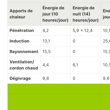
Énergie de
Energie de
Apports de
Ene
jour (10
nuit (14)
chaleur
jou
heures/jour)
heures/jour)
Pénétration
4,2
5,9 + 12,4
10,
Induction
13,1
0
25,
Rayonnement
15,5
0
15,
Ventilation/
4,4
6,1
10,
cordon chaud
Dégivrage
9,6
0
9,6
Total
71,
71,
Total/m²
8,6