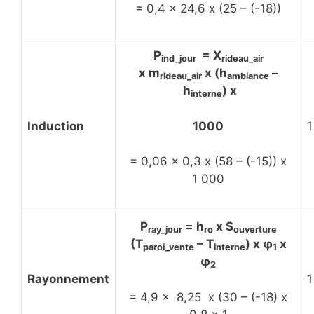
= 0,4 x 24,6 x (25 – (-18))
P
= X
ind_jour
rideau_air
x m
x (h
–
rideau_air
ambiance
h
) x
interne
1000
Induction
1
= 0,06 x 0,3 x (58 – (-15)) x
1 000
P
= h
x S
ray_jour
ro
ouverture
(T
– T
) x φ
x
paroi_vente
interne
1
φ
2
Rayonnement
1
= 4,9 x 8,25 x (30 – (-18) x