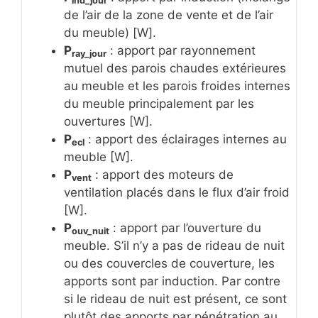
ind_jour
de l’air de la zone de vente et de l’air
du meuble) [W].
P
: apport par rayonnement
ray_jour
mutuel des parois chaudes extérieures
au meuble et les parois froides internes
du meuble principalement par les
ouvertures [W].
P
: apport des éclairages internes au
ecl
meuble [W].
P
: apport des moteurs de
vent
ventilation placés dans le flux d’air froid
[W].
P
: apport par l’ouverture du
ouv_nuit
meuble. S’il n’y a pas de rideau de nuit
ou des couvercles de couverture, les
apports sont par induction. Par contre
si le rideau de nuit est présent, ce sont
plutôt des apports par pénétration au