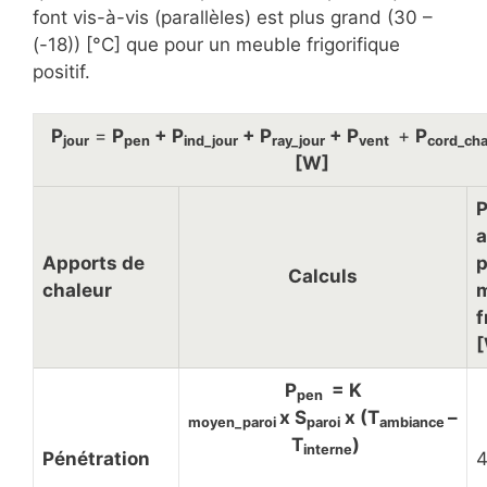
font vis-à-vis (parallèles) est plus grand (30 –
(-18)) [°C] que pour un meuble frigorifique
positif.
P
=
P
+ P
+ P
+ P
+
P
jour
pen
ind_jour
ray_jour
vent
cord_ch
[W]
P
a
Apports de
p
Calculs
chaleur
f
P
= K
pen
x S
x (T
–
moyen_paroi
paroi
ambiance
T
)
interne
Pénétration