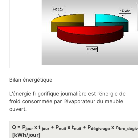
Bilan énergétique
L’énergie frigorifique journalière est l’énergie de
froid consommée par l’évaporateur du meuble
ouvert.
Q = P
x t
+
P
x t
+ P
x n
jour
jour
nuit
nuit
dégivrage
bre_dégiv
[kWh/jour]