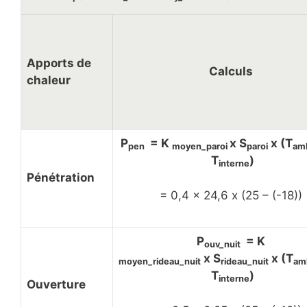
Apports de
Calculs
chaleur
P
= K
x S
x (T
pen
moyen_paroi
paroi
am
T
)
interne
Pénétration
= 0,4 x 24,6 x (25 – (-18))
P
= K
ouv_nuit
x S
x (T
moyen_rideau_nuit
rideau_nuit
am
T
)
interne
Ouverture