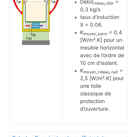
Débit
=
rideau_d’air
0,3 kg/s.
taux d’induction
X = 0.06.
K
= 0,4
moyen_paroi
[W/m².K] pour un
meuble horizontal
avec de l’ordre de
10 cm d’isolant.
K
=
moyen_rideau_nuit
2,5 [W/m².K] pour
une toile
classique de
protection
d’ouverture.