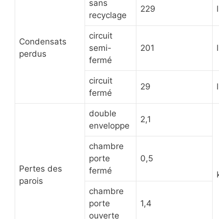
sans
229
recyclage
circuit
Condensats
semi-
201
perdus
fermé
circuit
29
fermé
double
2,1
enveloppe
chambre
porte
0,5
Pertes des
fermé
parois
chambre
porte
1,4
ouverte