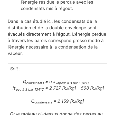
l’énergie résiduelle perdue avec les
condensats mis à l’égout.
Dans le cas étudié ici, les condensats de la
distribution et de la double enveloppe sont
évacués directement à l’égout. L’énergie perdue
à travers les parois correspond grosso modo à
l’énergie nécessaire à la condensation de la
vapeur.
Soit :
Q
= h »
–
condensats
vapeur à 3 bar 134°C
h’
= 2 727 [kJ/kg] – 568 [kJ/kg]
eau à 3 bar 134°C
Q
= 2 159 [kJ/kg]
condensats
Or le
tableau ci-dessus donne des pertes au