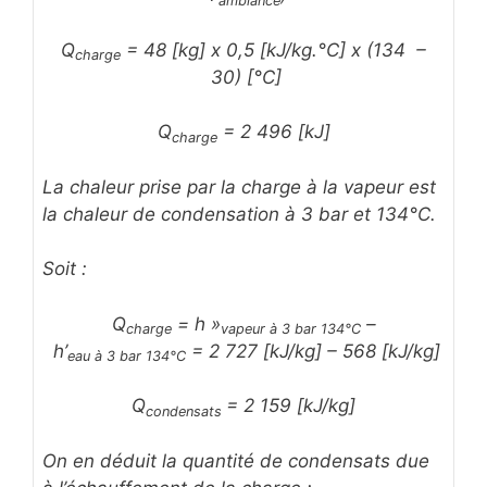
ambiance
Q
= 48 [kg] x 0,5 [kJ/kg.°C] x (134 –
charge
30) [°C]
Q
= 2 496 [kJ]
charge
La chaleur prise par la charge à la vapeur est
la chaleur de condensation à 3 bar et 134°C.
Soit :
Q
= h »
–
charge
vapeur à 3 bar 134°C
h’
= 2 727 [kJ/kg] – 568 [kJ/kg]
eau à 3 bar 134°C
Q
= 2 159 [kJ/kg]
condensats
On en déduit la quantité de condensats due