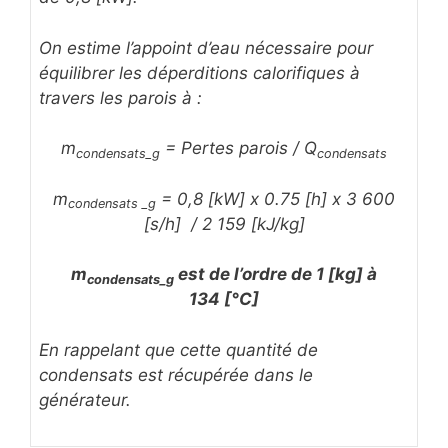
On estime l’appoint d’eau nécessaire pour
équilibrer les déperditions calorifiques à
travers les parois à :
m
= Pertes parois / Q
condensats_g
condensats
m
= 0,8 [kW] x 0.75 [h] x 3 600
condensats _g
[s/h] / 2 159 [kJ/kg]
m
est de l’ordre de 1 [kg] à
condensats_g
134 [°C]
En rappelant que cette quantité de
condensats est récupérée dans le
générateur.