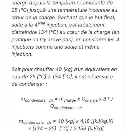
charge depuis la température ambiante de
25 [°C] jusqu’à une température inconnue au
cœur de la charge. Sachant que le but final,
ème
suite à la 4
injection, est idéalement
d’atteindre 134 [°C] au cœur de la charge (en
pratique on n’y arrive pas), on considère les 4
injections comme une seule et même
injection.
Soit pour chauffer 40 [kg] d’un équivalent en
eau de 25 [°C] à 134 [°C], il est nécessaire
de condenser :
m
= m
x C
x ΔT /
condensats _ch
charge
charge
Q
condensats _ch
m
= 40 [kg] x 4,18 [[kJ/kg.K]
condensats _ch
x (134 – 25) [°C] / 2 159 [kJ/kg]