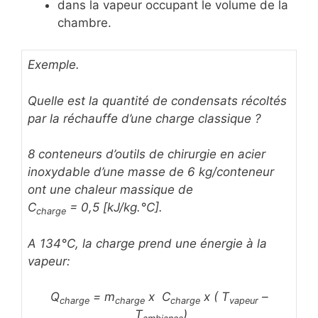
dans la vapeur occupant le volume de la
chambre.
Exemple.
Quelle est la quantité de condensats récoltés
par la réchauffe d’une charge classique ?
8 conteneurs d’outils de chirurgie en acier
inoxydable d’une masse de 6 kg/conteneur
ont une chaleur massique de
C
= 0,5 [kJ/kg.°C].
charge
A 134°C, la charge prend une énergie à la
vapeur:
Q
= m
x C
x ( T
–
charge
charge
charge
vapeur
T
)