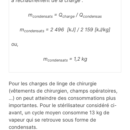
à l’échauffement de la charge :
m
= Q
/ Q
condensats
charge
condensas
m
= 2 496 [kJ] / 2 159 [kJ/kg]
condensats
ou,
m
= 1,2 kg
condensats
Pour les charges de linge de chirurgie
(vêtements de chirurgien, champs opératoires,
…) on peut atteindre des consommations plus
importantes. Pour le stérilisateur considéré ci-
avant, un cycle moyen consomme 13 kg de
vapeur qui se retrouve sous forme de
condensats.