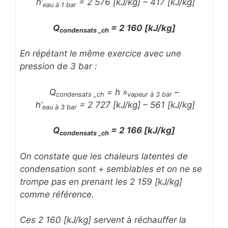
h’
= 2 576 [kJ/kg] – 417 [kJ/kg]
eau à 1 bar
Q
= 2 160 [kJ/kg]
condensats _ch
En répétant le même exercice avec une
pression de 3 bar :
Q
= h »
–
condensats _ch
vapeur à 3 bar
h’
= 2 727 [kJ/kg] – 561 [kJ/kg]
eau à 3 bar
Q
= 2 166 [kJ/kg]
condensats _ch
On constate que les chaleurs latentes de
condensation sont + semblables et on ne se
trompe pas en prenant les 2 159 [kJ/kg]
comme référence.
Ces 2 160 [kJ/kg] servent à réchauffer la