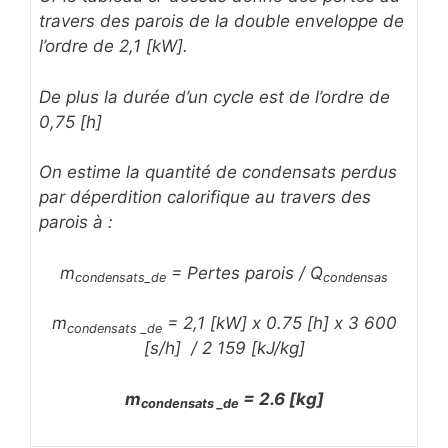
travers des parois de la double enveloppe de
l’ordre de 2,1 [kW].
De plus la durée d’un cycle est de l’ordre de
0,75 [h]
On estime la quantité de condensats perdus
par déperdition calorifique au travers des
parois à :
m
= Pertes parois / Q
condensats_de
condensas
m
= 2,1 [kW] x 0.75 [h] x 3 600
condensats _de
[s/h] / 2 159 [kJ/kg]
m
= 2.6 [kg]
condensats _de