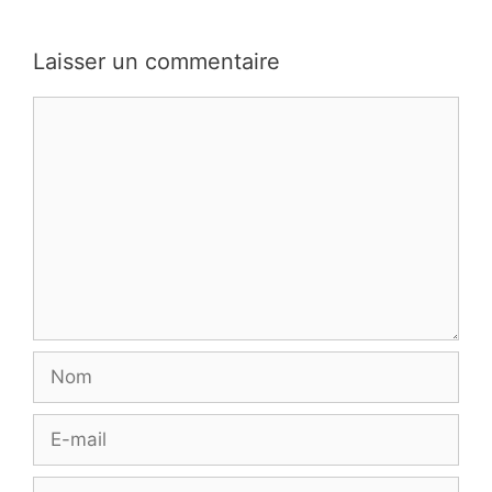
Laisser un commentaire
Commentaire
Nom
E-
mail
Site