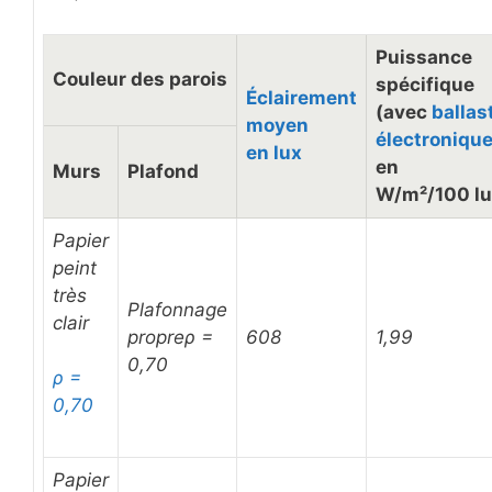
Puissance
Couleur des parois
spécifique
Éclairement
(avec
ballas
moyen
électroniqu
en lux
en
Murs
Plafond
W/m²/100 l
Papier
peint
très
Plafonnage
clair
propre
ρ =
608
1,99
0,70
ρ =
0,70
Papier