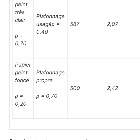
peint
très
Plafonnage
clair
usagé
ρ =
587
2,07
0,40
ρ =
0,70
Papier
peint
Plafonnage
foncé
propre
500
2,42
ρ =
ρ = 0,70
0,20