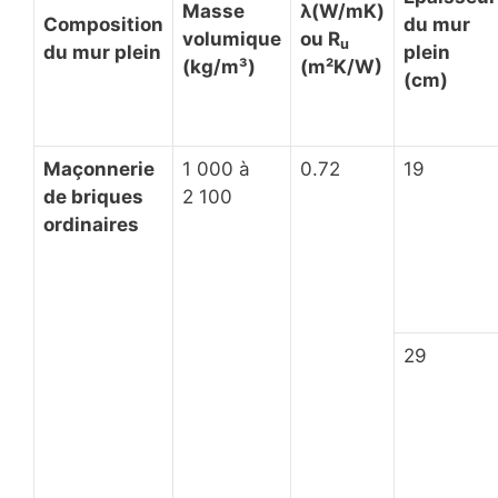
Masse
λ
(W/mK)
Composition
du mur
volumique
ou R
u
du mur plein
plein
(kg/m³)
(m²K/W)
(cm)
Maçonnerie
1 000 à
0.72
19
de briques
2 100
ordinaires
29