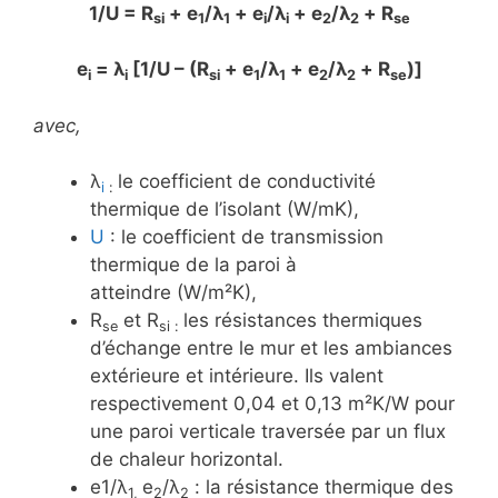
1/U = R
+ e
/λ
+ e
/λ
+ e
/λ
+ R
si
1
1
i
i
2
2
se
e
= λ
[1/U – (R
+ e
/λ
+ e
/λ
+ R
)]
i
i
si
1
1
2
2
se
avec,
λ
le coefficient de conductivité
i
:
thermique de l’isolant (W/mK),
U
: le coefficient de transmission
thermique de la paroi à
atteindre (W/m²K),
R
et
R
les résistances thermiques
se
si
:
d’échange entre le mur et les ambiances
extérieure et intérieure. Ils valent
respectivement 0,04 et 0,13 m²K/W pour
une paroi verticale traversée par un flux
de chaleur horizontal.
e1/λ
e
/λ
: la résistance thermique des
1,
2
2