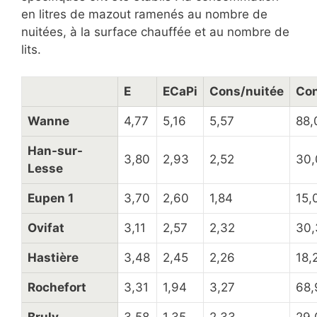
en litres de mazout ramenés au nombre de
nuitées, à la surface chauffée et au nombre de
lits.
E
ECaPi
Cons/nuitée
Co
Wanne
4,77
5,16
5,57
88,
Han-sur-
3,80
2,93
2,52
30,
Lesse
Eupen 1
3,70
2,60
1,84
15,
Ovifat
3,11
2,57
2,32
30,
Hastière
3,48
2,45
2,26
18,
Rochefort
3,31
1,94
3,27
68,