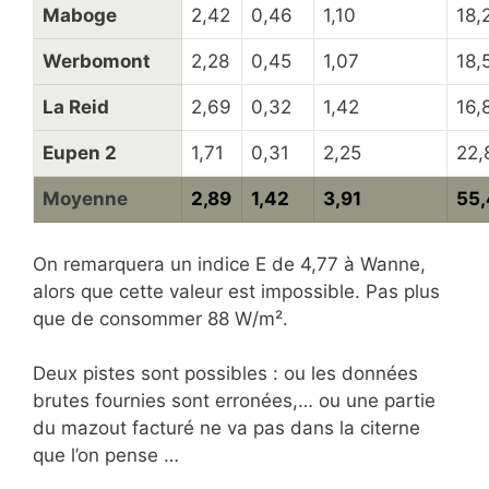
Maboge
2,42
0,46
1,10
18,
Werbomont
2,28
0,45
1,07
18,
La Reid
2,69
0,32
1,42
16,
Eupen 2
1,71
0,31
2,25
22,
Moyenne
2,89
1,42
3,91
55,
On remarquera un indice E de 4,77 à Wanne,
alors que cette valeur est impossible. Pas plus
que de consommer 88 W/m².
Deux pistes sont possibles : ou les données
brutes fournies sont erronées,… ou une partie
du mazout facturé ne va pas dans la citerne
que l’on pense …