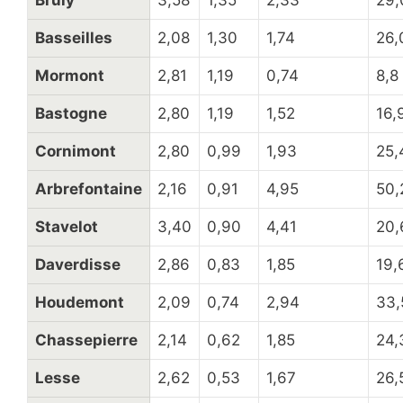
Bruly
3,58
1,35
2,33
29,
Basseilles
2,08
1,30
1,74
26,
Mormont
2,81
1,19
0,74
8,8
Bastogne
2,80
1,19
1,52
16,
Cornimont
2,80
0,99
1,93
25,
Arbrefontaine
2,16
0,91
4,95
50,
Stavelot
3,40
0,90
4,41
20,
Daverdisse
2,86
0,83
1,85
19,
Houdemont
2,09
0,74
2,94
33,
Chassepierre
2,14
0,62
1,85
24,
Lesse
2,62
0,53
1,67
26,