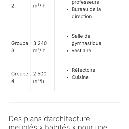
professeurs
2
m³/ h
Bureau de la
direction
Salle de
Groupe
3 240
gymnastique
3
m³/ h
vestiaire
Réfectoire
Groupe
2 500
Cuisine
4
m³/h
Des plans d’architecture
meublés « habités » pour une