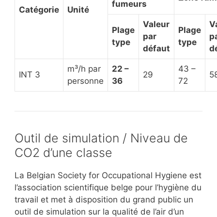
fumeurs
Catégorie
Unité
Valeur
V
Plage
Plage
par
p
type
type
défaut
d
m³/h par
22 –
43 –
INT 3
29
5
personne
36
72
Outil de simulation / Niveau de
CO2 d’une classe
La Belgian Society for Occupational Hygiene est
l’association scientifique belge pour l’hygiène du
travail et met à disposition du grand public un
outil de simulation sur la qualité de l’air d’un