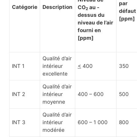
par
Catégorie
Description
CO
au -
2
défaut
dessus du
[ppm]
niveau de l’air
fourni en
[ppm]
Qualité d’air
INT 1
intérieur
<
400
350
excellente
Qualité d’air
INT 2
intérieur
400 – 600
500
moyenne
Qualité d’air
INT 3
intérieur
600 – 1 000
800
modérée